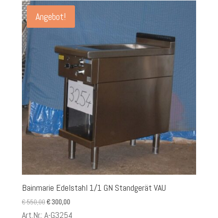
Angebot!
Bainmarie Edelstahl 1/1 GN Standgerät VAU
Ursprünglicher
Aktueller
€
550,00
€
300,00
Preis
Preis
Art.Nr.: A-G3254