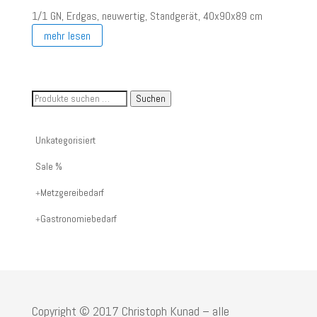
war:
ist:
1/1 GN, Erdgas, neuwertig, Standgerät, 40x90x89 cm
€ 550,00
€ 300,00.
mehr lesen
Suche
Suchen
nach
Artikelnummer
Unkategorisiert
oder
Sale %
Produktname:
Metzgereibedarf
Gastronomiebedarf
Copyright © 2017 Christoph Kunad – alle