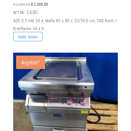
Ursprünglicher
Aktueller
€
2.400,00
€
1.900,00
Preis
Preis
Art.Nr.: 1690
war:
ist:
400 V, 7 kW, 16 A, Maße 60 x 80 x 32/35,5 cm, CNS Koch-/
€ 2.400,00
€ 1.900,00.
Bratfläche 34 x 6...
mehr lesen
Angebot!