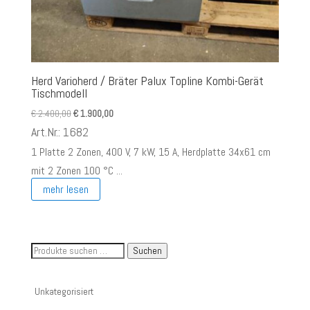
Herd Varioherd / Bräter Palux Topline Kombi-Gerät
Tischmodell
Ursprünglicher
Aktueller
€
2.400,00
€
1.900,00
Preis
Preis
Art.Nr.: 1682
war:
ist:
1 Platte 2 Zonen, 400 V, 7 kW, 15 A, Herdplatte 34x61 cm
€ 2.400,00
€ 1.900,00.
mit 2 Zonen 100 °C ...
mehr lesen
Suche
Suchen
nach
Artikelnummer
Unkategorisiert