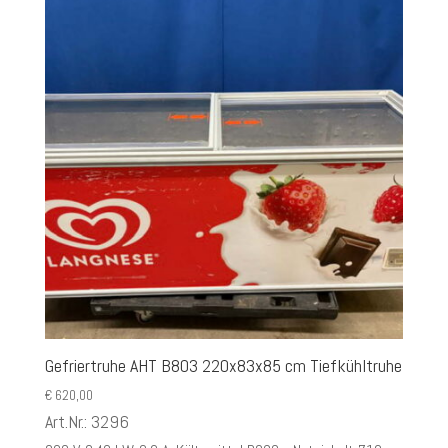
Gefriertruhe AHT B803 220x83x85 cm Tiefkühltruhe
€
620,00
Art.Nr.: 3296