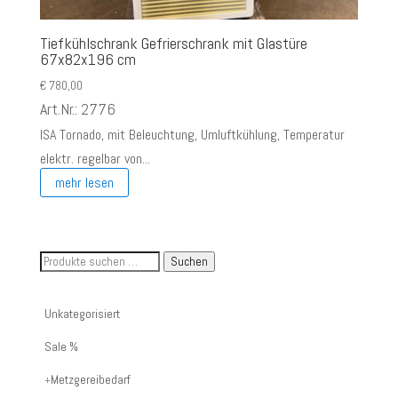
Tiefkühlschrank Gefrierschrank mit Glastüre
67x82x196 cm
€
780,00
Art.Nr.: 2776
ISA Tornado, mit Beleuchtung, Umluftkühlung, Temperatur
elektr. regelbar von...
mehr lesen
Suche
Suchen
nach
Artikelnummer
Unkategorisiert
oder
Sale %
Produktname:
Metzgereibedarf