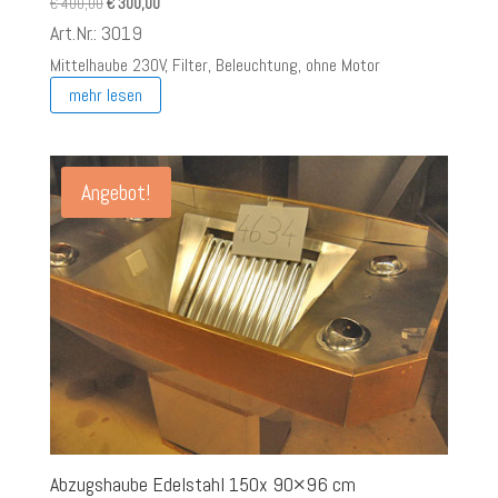
Ursprünglicher
Aktueller
€
400,00
€
300,00
Preis
Preis
Art.Nr.: 3019
war:
ist:
Mittelhaube 230V, Filter, Beleuchtung, ohne Motor
€ 400,00
€ 300,00.
mehr lesen
Angebot!
Abzugshaube Edelstahl 150x 90×96 cm