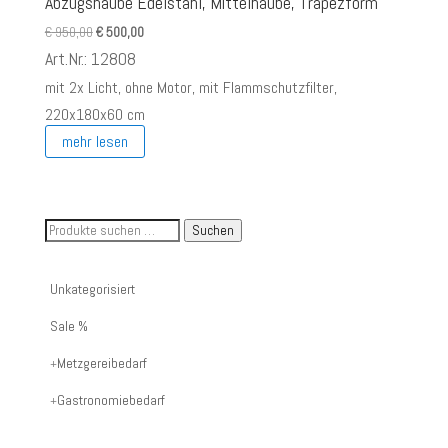
Abzugshaube Edelstahl, Mittelhaube, Trapezform
Ursprünglicher
Aktueller
€
950,00
€
500,00
Preis
Preis
Art.Nr.: 12808
war:
ist:
mit 2x Licht, ohne Motor, mit Flammschutzfilter,
€ 950,00
€ 500,00.
220x180x60 cm
mehr lesen
Suche
Suchen
nach
Artikelnummer
Unkategorisiert
oder
Sale %
Produktname:
Metzgereibedarf
Gastronomiebedarf