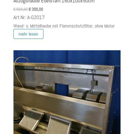
Abzugshaube Edelstahl 160x100x50cm
Ursprünglicher
Aktueller
€
560,00
€
300,00
Preis
Preis
Art.Nr.: A-G2017
war:
ist:
Wand- o. Mittelhaube mit Flammschutzfilter, ohne Motor
€ 560,00
€ 300,00.
mehr lesen