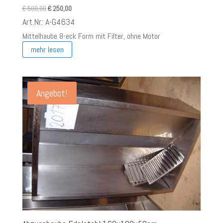
Ursprünglicher
Aktueller
€
500,00
€
250,00
Preis
Preis
Art.Nr.: A-G4634
war:
ist:
Mittelhaube 8-eck Form mit Filter, ohne Motor
€ 500,00
€ 250,00.
mehr lesen
Angebot!