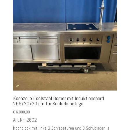
Kochzeile Edelstahl Berner mit Induktionsherd
269x70x70 cm für Sockelmontage
€
6.800,00
Art.Nr.: 2802
Kochblock mit links 2 Schiebetüren und 3 Schubladen je