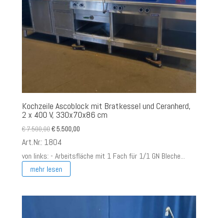
Kochzeile Ascoblock mit Bratkessel und Ceranherd,
2 x 400 V, 330x70x86 cm
Ursprünglicher
Aktueller
€
7.500,00
€
5.500,00
Preis
Preis
Art.Nr.: 1804
war:
ist:
von links: - Arbeitsfläche mit 1 Fach für 1/1 GN Bleche...
€ 7.500,00
€ 5.500,00.
mehr lesen