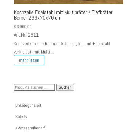
Kochzeile Edelstahl mit Multibräter / Tiefbräter
Berner 269x70x70 cm
€
3.900,00
Art.Nr.: 2811
Kochzeile frei im Raum aufstellbar, kpl. mit Edelstahl
verkleidet, mit Multi-...
mehr lesen
Suche
Suchen
nach
Artikelnummer
Unkategorisiert
oder
Sale %
Produktname:
Metzgereibedarf