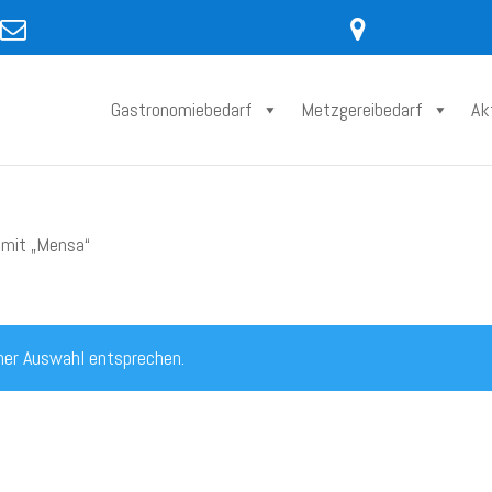
Gastronomiebedarf
Metzgereibedarf
Ak
 mit „Mensa“
ner Auswahl entsprechen.