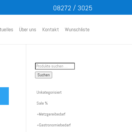
08272 / 3025
tuelles
Über uns
Kontakt
Wunschliste
Suche
nach
Suchen
Artikelnummer
oder
Unkategorisiert
Produktname:
Sale %
Metzgereibedarf
Gastronomiebedarf