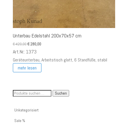
Unterbau Edelstahl 200x70x57 cm
Ursprünglicher
Aktueller
€
420,00
€
280,00
Preis
Preis
Art.Nr.: 1373
war:
ist:
Geräteunterbau, Arbeitstisch glatt, 6 Standfüße, stabil
€ 420,00
€ 280,00.
mehr lesen
Suche
Suchen
nach
Artikelnummer
Unkategorisiert
oder
Sale %
Produktname: