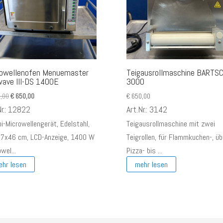
rowellenofen Menuemaster
Teigausrollmaschine BARTS
ave III-DS 1400E
3000
Ursprünglicher
Aktueller
,00
€
650,00
€
650,00
Preis
Preis
Nr.: 12822
Art.Nr.: 3142
war:
ist:
i-Microwellengerät, Edelstahl,
Teigausrollmaschine mit zwei
€ 980,00
€ 650,00.
7x46 cm, LCD-Anzeige, 1400 W
Teigrollen, für Flammkuchen-, üb
wel...
Pizza- bis ...
ehr lesen
mehr lesen