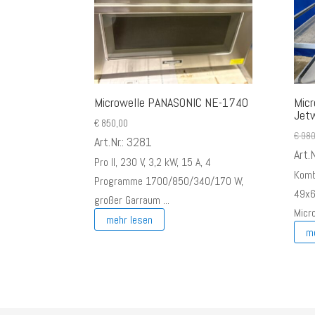
Microwelle PANASONIC NE-1740
Mic
Jetw
€
850,00
€
980
Art.Nr.: 3281
Art.
Pro II, 230 V, 3,2 kW, 15 A, 4
Komb
Programme 1700/850/340/170 W,
49x6
großer Garraum ...
Micro
mehr lesen
m