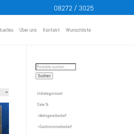
08272 / 3025
tuelles
Über uns
Kontakt
Wunschliste
Suche
nach
Suchen
Artikelnummer
oder
Unkategorisiert
Produktname:
Sale %
Metzgereibedarf
Gastronomiebedarf