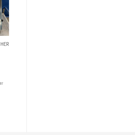
CHER
er