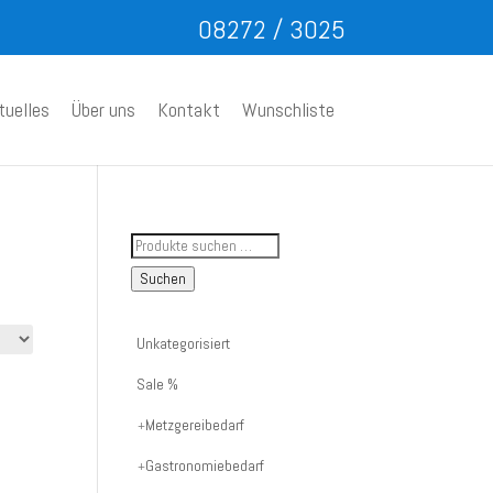
08272 / 3025
tuelles
Über uns
Kontakt
Wunschliste
Suche
nach
Suchen
Artikelnummer
oder
Unkategorisiert
Produktname:
Sale %
Metzgereibedarf
Gastronomiebedarf