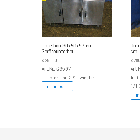
Unterbau 90x50x57 cm
Unt
Geräteunterbau
cm
€
280,00
€
280
Art.Nr.: G9597
Art.
Edelstahl, mit 3 Schwingtüren
für 
mehr lesen
1/1 
m