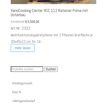
VarioCooking Center VCC 112 Rational Frima mit
Unterbau
Ursprünglicher
Aktueller
€
6.500,00
€
5.500,00
Preis
Preis
Art.Nr.: 2332
war:
ist:
Multifunktionskippbratpfanne mit 2 Pfannen Bratfläche je
€ 6.500,00
€ 5.500,00.
30x45x13 cm für 14...
mehr lesen
Suche
Suchen
nach
Artikelnummer
Unkategorisiert
oder
Sale %
Produktname:
Metzgereibedarf