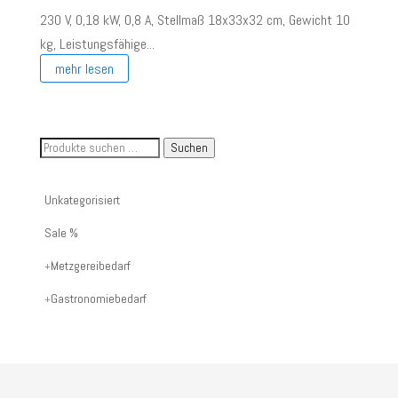
230 V, 0,18 kW, 0,8 A, Stellmaß 18x33x32 cm, Gewicht 10
kg, Leistungsfähige...
mehr lesen
Suche
Suchen
nach
Artikelnummer
Unkategorisiert
oder
Sale %
Produktname:
Metzgereibedarf
Gastronomiebedarf