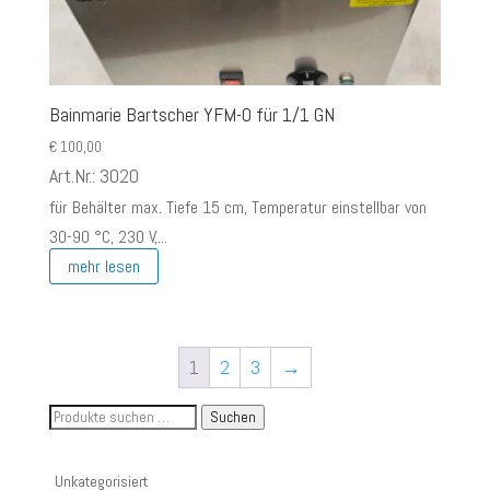
Bainmarie Bartscher YFM-0 für 1/1 GN
€
100,00
Art.Nr.: 3020
für Behälter max. Tiefe 15 cm, Temperatur einstellbar von
30-90 °C, 230 V,...
mehr lesen
1
2
3
→
Suche
Suchen
nach
Artikelnummer
Unkategorisiert