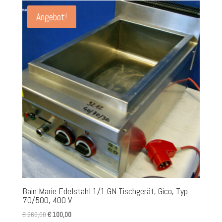
Angebot!
Bain Marie Edelstahl 1/1 GN Tischgerät, Gico, Typ
70/500, 400 V
Ursprünglicher
Aktueller
€
260,00
€
100,00