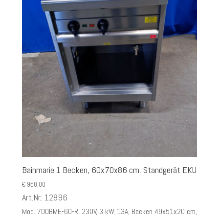
Bainmarie 1 Becken, 60x70x86 cm, Standgerät EKU
€
950,00
Art.Nr.: 12896
Mod. 700BME-60-R, 230V, 3 kW, 13A, Becken 49x51x20 cm,