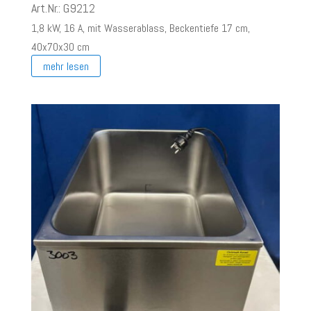
Preis
Preis
Art.Nr.: G9212
war:
ist:
1,8 kW, 16 A, mit Wasserablass, Beckentiefe 17 cm,
€ 260,00
€ 100,00.
40x70x30 cm
mehr lesen