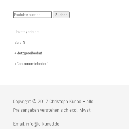
Suche
Suchen
nach
Artikelnummer
Unkategorisiert
oder
Sale %
Produktname:
Metzgereibedarf
Gastronomiebedarf
Copyright © 2017 Christoph Kunad – alle
Preisangaben verstehen sich excl. Mwst
Email: info@c-kunad.de