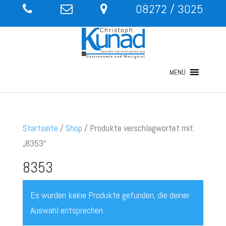
08272 / 3025
MENÜ
Startseite
/
Shop
/ Produkte verschlagwortet mit
„8353“
8353
Es wurden keine Produkte gefunden, die deiner
Auswahl entsprechen.