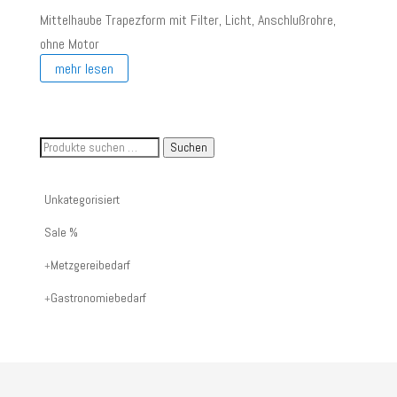
Mittelhaube Trapezform mit Filter, Licht, Anschlußrohre,
ohne Motor
mehr lesen
Suche
Suchen
nach
Artikelnummer
Unkategorisiert
oder
Sale %
Produktname:
Metzgereibedarf
Gastronomiebedarf