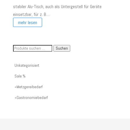
stabiler Alu-Tisch, auch als Untergestell für Geräte
einsetzbar, für z. B....
mehr lesen
Suche
Suchen
nach
Artikelnummer
Unkategorisiert
oder
Sale %
Produktname:
Metzgereibedarf
Gastronomiebedarf