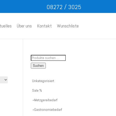
08272 / 3025
tuelles
Über uns
Kontakt
Wunschliste
Suche
nach
Suchen
Artikelnummer
oder
Unkategorisiert
Produktname:
Sale %
Metzgereibedarf
Gastronomiebedarf