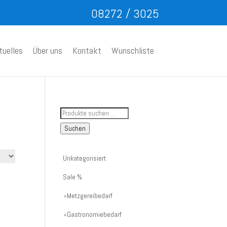
08272 / 3025
tuelles
Über uns
Kontakt
Wunschliste
Suche
nach
Suchen
Artikelnummer
oder
Unkategorisiert
Produktname:
Sale %
Metzgereibedarf
Gastronomiebedarf