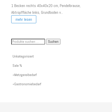
1 Becken rechts 40x40x20 cm, Pendelbrause,
Abtropffläche links, Grundboden v...
mehr lesen
Suche
Suchen
nach
Artikelnummer
Unkategorisiert
oder
Sale %
Produktname:
Metzgereibedarf
Gastronomiebedarf