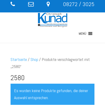
08272 / 3025
MENÜ
Startseite
/
Shop
/ Produkte verschlagwortet mit
„2580“
2580
Es wurden keine Produkte gefunden, die deiner
Auswahl entsprechen.