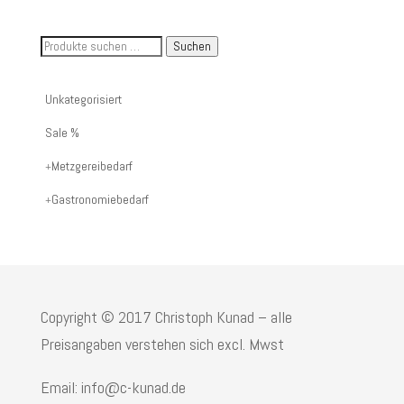
Suche
Suchen
nach
Artikelnummer
Unkategorisiert
oder
Sale %
Produktname:
Metzgereibedarf
Gastronomiebedarf
Copyright © 2017 Christoph Kunad – alle
Preisangaben verstehen sich excl. Mwst
Email: info@c-kunad.de