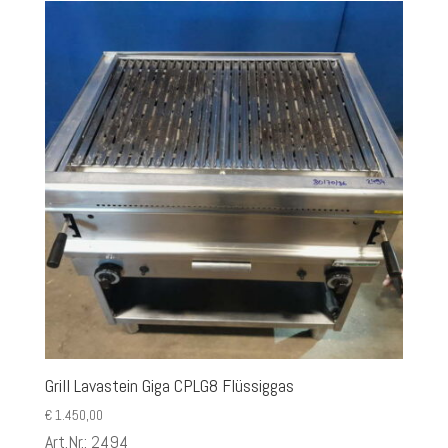
Grill Lavastein Giga CPLG8 Flüssiggas
€
1.450,00
Art.Nr.: 2494