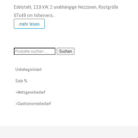
Edelstahl, 13,9 kW, 2 unabhängige Heizzonen, Rostgröße
67x49 cm höhenvers...
mehr lesen
Suche
Suchen
nach
Artikelnummer
Unkategorisiert
oder
Sale %
Produktname:
Metzgereibedarf
Gastronomiebedarf