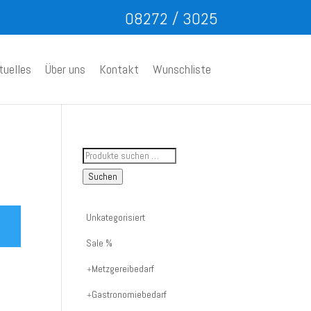
08272 / 3025
tuelles
Über uns
Kontakt
Wunschliste
Suche
nach
Suchen
Artikelnummer
oder
Unkategorisiert
Produktname:
Sale %
Metzgereibedarf
Gastronomiebedarf