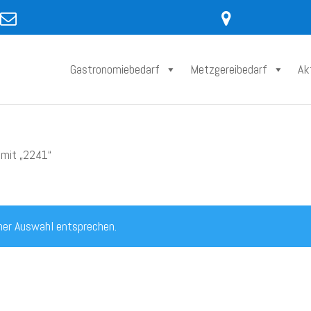
Gastronomiebedarf
Metzgereibedarf
Ak
 mit „2241“
ner Auswahl entsprechen.