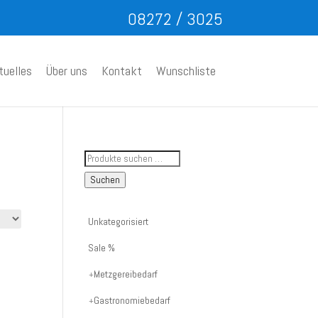
08272 / 3025
tuelles
Über uns
Kontakt
Wunschliste
Suche
nach
Suchen
Artikelnummer
oder
Unkategorisiert
Produktname:
Sale %
Metzgereibedarf
Gastronomiebedarf