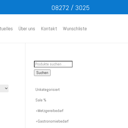
08272 / 3025
tuelles
Über uns
Kontakt
Wunschliste
Suche
nach
Suchen
Artikelnummer
oder
Unkategorisiert
Produktname:
Sale %
Metzgereibedarf
Gastronomiebedarf